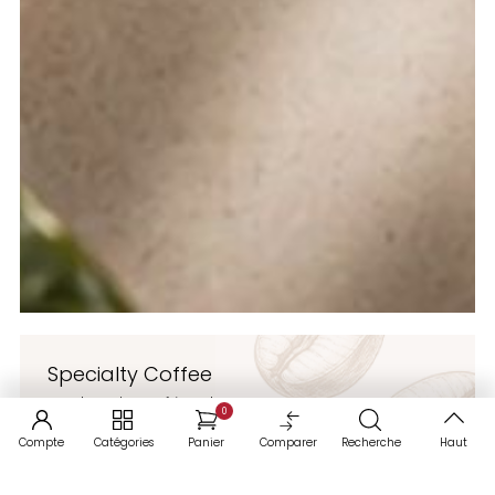
Specialty Coffee
Grains de café soigneusement
0
sélectionnés à l’origine, torréfiés
Compte
Catégories
Panier
Comparer
Recherche
Haut
artisanalement, emballés en Belgique